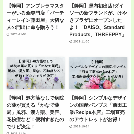
【静岡】アンブレラマスタ
【静岡】県内初出店!ダイ
ーがいる傘専門店「パーテ
ソーの新ブランドが、けや
ィーレイン藤田屋」大切な
きプラザにオープンした
人の門出に傘を贈ろう！
よ！「DAISO、Standard
Products、THREEPPY」
2023-11-08
2023-11-06
【静岡】処方箋なしで病院
【静岡】シンプルなデザイ
の薬が買える「かなで薬
ンの国産パンプス「前田工
局」風邪、漢方薬、美容、
業/Recipe本店」工場直売
花粉症など！便利すぎたの
のアウトレットがお得！
でリピ決定！
2023-10-14
2023-11-04