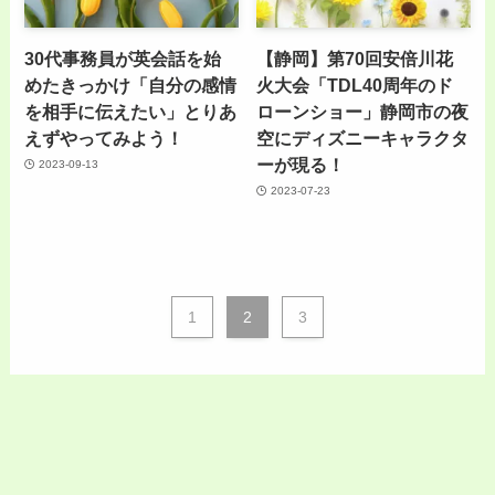
30代事務員が英会話を始
【静岡】第70回安倍川花
めたきっかけ「自分の感情
火大会「TDL40周年のド
を相手に伝えたい」とりあ
ローンショー」静岡市の夜
えずやってみよう！
空にディズニーキャラクタ
ーが現る！
2023-09-13
2023-07-23
1
2
3
Menu
Home
Skin Log
Self Log
Search
Top