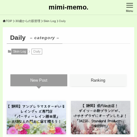
mimi-memo.
Menu
TOP
30歳からの肌管理
Skin Log
Daily
Daily
– category –
Skin Log
Daily
New Post
Ranking