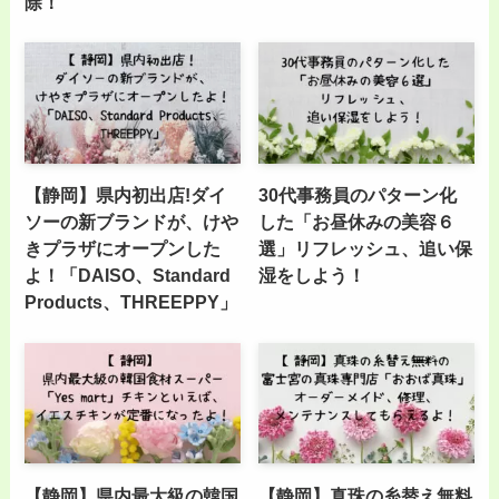
除！
【静岡】県内初出店!ダイ
30代事務員のパターン化
ソーの新ブランドが、けや
した「お昼休みの美容６
きプラザにオープンした
選」リフレッシュ、追い保
よ！「DAISO、Standard
湿をしよう！
Products、THREEPPY」
【静岡】県内最大級の韓国
【静岡】真珠の糸替え無料