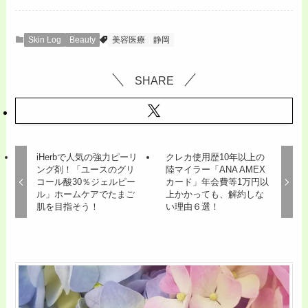
Skin Log
Beauty
美容医療
静岡
SHARE
iHerbで人気の強力ピーリ
クレカ使用歴10年以上の
ング剤！「ユースのグリ
陸マイラー「ANA AMEX
コール酸30％ジェルピー
カード」年会費等1万円以
ル」ホームケアでたまご
上かかっても、解約しな
肌を目指そう！
い理由６選！