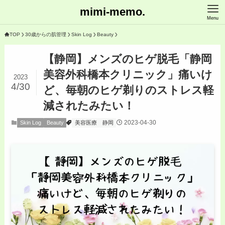
mimi-memo.
Menu
TOP
30歳からの肌管理
Skin Log
Beauty
【静岡】メンズのヒゲ脱毛「静岡
美容外科橋本クリニック」痛いけ
2023
4/30
ど、毎朝のヒゲ剃りのストレス軽
減されたみたい！
2023-04-30
Skin Log
Beauty
美容医療
静岡