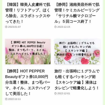
【韓国】韓美人皮膚科で肌
【静岡】湘南美容外科で肌
管理！リフトアップ、ほく
管理！ケミカルピーリング
ろ除去、エラボトックスや
「サリチル酸マクロゴー
ってきた！
ル」５回コース終了！
2023-01-07
2022-12-15
【静岡】HOT PEPPER
旅行・出張時に１グラムで
Beautyギフト券10,000円
も軽くするパッキング術
分当選！整体、まつ毛パー
【スキンケア編 】液体は
マ、ネイル、エステハイフ
タレビンで軽量化しよう！
して美活した！
2022-12-01
2022-12-11