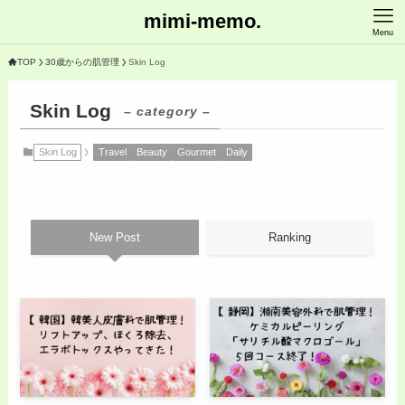
mimi-memo.
Menu
TOP
30歳からの肌管理
Skin Log
Skin Log
– category –
Skin Log
Travel
Beauty
Gourmet
Daily
New Post
Ranking