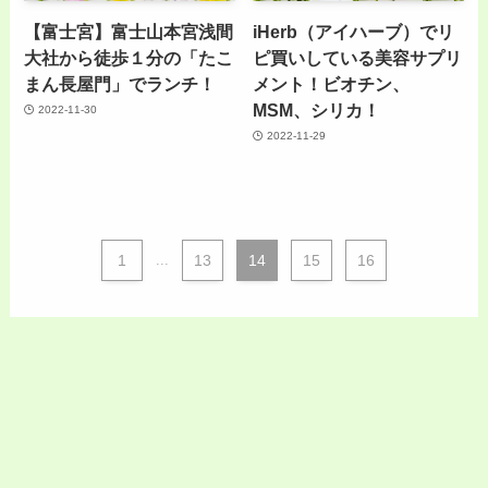
【富士宮】富士山本宮浅間
iHerb（アイハーブ）でリ
大社から徒歩１分の「たこ
ピ買いしている美容サプリ
まん長屋門」でランチ！
メント！ビオチン、
MSM、シリカ！
2022-11-30
2022-11-29
1
...
13
14
15
16
Menu
Home
Skin Log
Self Log
Search
Top