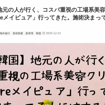
地元の人が行く、コスパ重視の工場系美
pureメイピュア」行ってきた。施術決ま
2025-12-21
海外旅行
美容医療
肌管理
韓国