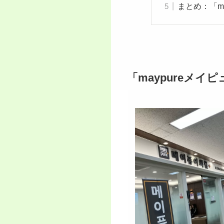
まとめ：「m
「maypureメイ