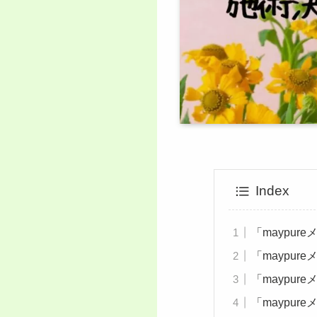
Index
「maypu
「maypur
「maypur
「maypu