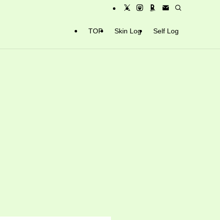
TOP
Skin Log
Self Log