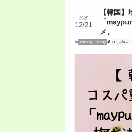
【韓国】
2025
「may
12/21
メ。
Skin Log
Beauty
ほくろ除去