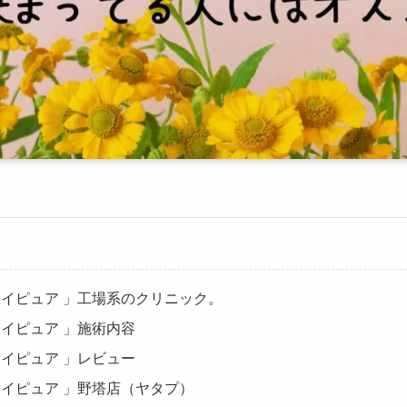
reメイピュア 」工場系のクリニック。
eメイピュア 」施術内容
eメイピュア 」レビュー
reメイピュア 」野塔店（ヤタプ）