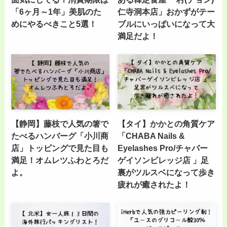
「6ヶ月～1年」美肌のた
仁寺洞本店」おかずがテー
めにやるべきこと5選！
ブルにいっぱいになって大
満足だよ！
【静岡】藤枝で人気の箸で
【タイ】かかとの角質ケア
たべるハンバーグ「小川商
「CHABA Nails &
店」トッピングで見た目も
Eyelashes Pro/チャバー
満足！オムレツふわとろだ
ゲイソンビレッジ店 」足
よ。
裏がツルスベになって歩き
疲れが癒されたよ！