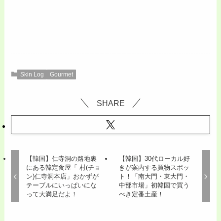
Skin Log
Gourmet
SHARE
【韓国】仁寺洞の路地裏
【韓国】30代ローカル好
にある韓定食屋「 村(チョ
きが案内する買物スポッ
ン)仁寺洞本店」おかずが
ト！「南大門・東大門・
テーブルにいっぱいにな
中部市場」初韓国で買う
って大満足だよ！
べき定番土産！