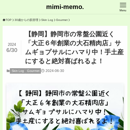
mimi-memo.
Menu
TOP
30歳からの肌管理
Skin Log
Gourmet
【静岡】静岡市の常盤公園近く
「大正６年創業の大石精肉店」サ
2024
6/30
ムギョプサルにハマり中！手土産
にすると絶対喜ばれるよ！
2024-06-30
Skin Log
Gourmet